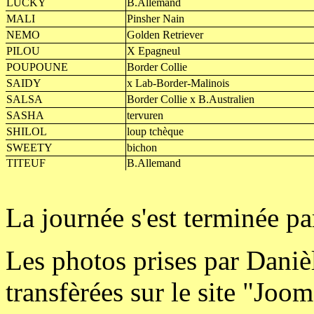
LUCKY
B.Allemand
MALI
Pinsher Nain
NEMO
Golden Retriever
PILOU
X Epagneul
POUPOUNE
Border Collie
SAIDY
x Lab-Border-Malinois
SALSA
Border Collie x B.Australien
SASHA
tervuren
SHILOL
loup tchèque
SWEETY
bichon
TITEUF
B.Allemand
La journée s'est terminée p
Les photos prises par Danièl
transfèrées sur le site "Joo