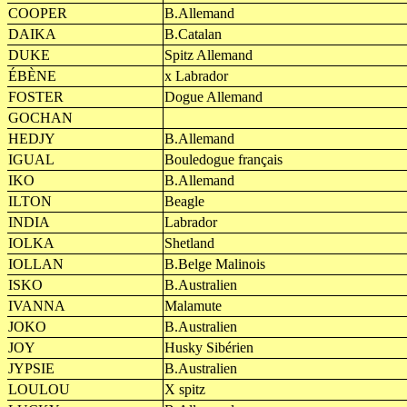
COOPER
B.Allemand
DAIKA
B.Catalan
DUKE
Spitz Allemand
ÉBÈNE
x Labrador
FOSTER
Dogue Allemand
GOCHAN
HEDJY
B.Allemand
IGUAL
Bouledogue français
IKO
B.Allemand
ILTON
Beagle
INDIA
Labrador
IOLKA
Shetland
IOLLAN
B.Belge Malinois
ISKO
B.Australien
IVANNA
Malamute
JOKO
B.Australien
JOY
Husky Sibérien
JYPSIE
B.Australien
LOULOU
X spitz