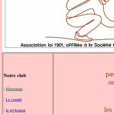
pa
Notre club
on
-
Historique
-
Le comité
les 
-
le règlement