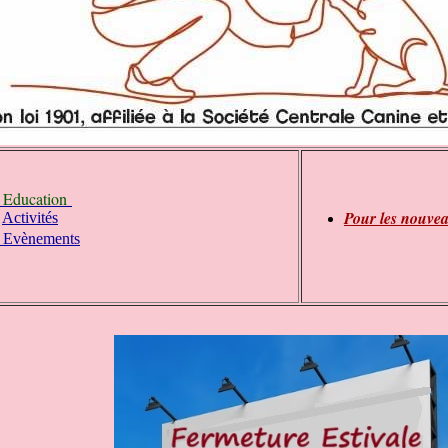
-
Education
Pour les nouve
-
Activités
n
Evè
ements