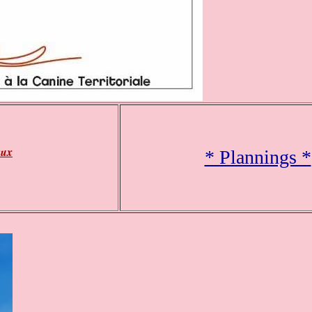
aux
* Plannings *